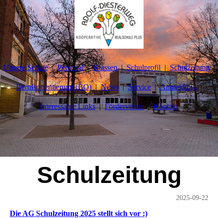
Unsere Schule
Personal
Klassen
Schulprofil
Schulzeitung
Berufsorientierung (BO)
News
Service
Anmeldung
Interessante Links
Förderverein
Kontakt
Schulzeitung
2025-09-22
Die AG Schulzeitung 2025 stellt sich vor :)