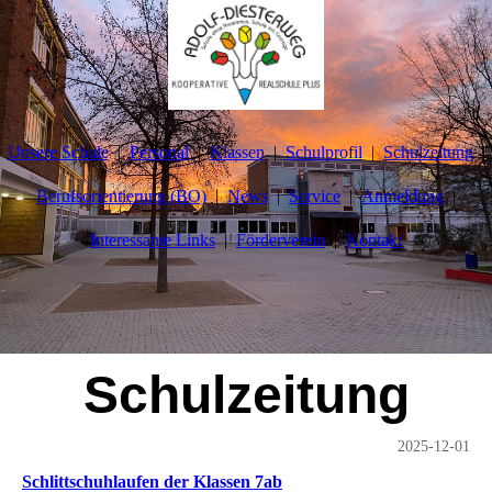
Unsere Schule
Personal
Klassen
Schulprofil
Schulzeitung
Berufsorientierung (BO)
News
Service
Anmeldung
Interessante Links
Förderverein
Kontakt
Schulzeitung
2025-12-01
Schlittschuhlaufen der Klassen 7ab