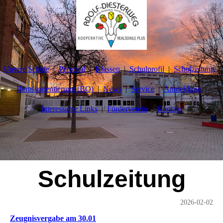
Unsere Schule
Personal
Klassen
Schulprofil
Schulzeitung
Berufsorientierung (BO)
News
Service
Anmeldung
Interessante Links
Förderverein
Kontakt
Schulzeitung
2026-02-02
Zeugnisvergabe am 30.01