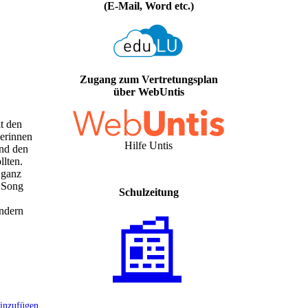
(E-Mail, Word etc.)
Zugang zum Vertretungsplan
über WebUntis
it den
lerinnen
Hilfe Untis
und den
llten.
 ganz
r Song
Schulzeitung
ondern
📰
inzufügen