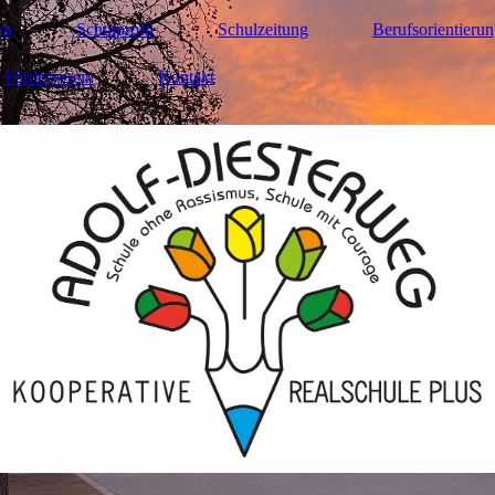
en
Schulprofil
Schulzeitung
Berufsorientieru
Förderverein
Kontakt