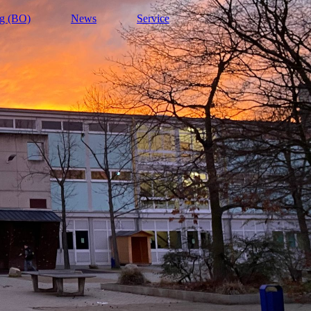
ng (BO)
News
Service