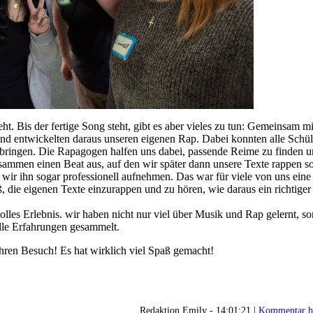
t. Bis der fertige Song steht, gibt es aber vieles zu tun: Gemeinsam m
nd entwickelten daraus unseren eigenen Rap. Dabei konnten alle Schü
nbringen. Die Rapagogen halfen uns dabei, passende Reime zu finden 
sammen einen Beat aus, auf den wir später dann unsere Texte rappen so
wir ihn sogar professionell aufnehmen. Das war für viele von uns eine
 die eigenen Texte einzurappen und zu hören, wie daraus ein richtige
tolles Erlebnis. wir haben nicht nur viel über Musik und Rap gelernt, s
olle Erfahrungen gesammelt.
hren Besuch! Es hat wirklich viel Spaß gemacht!
Redaktion Emily - 14:01:21 |
Kommentar h