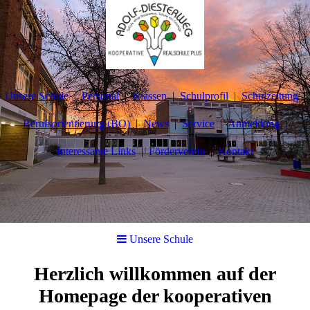
Unsere Schule
Personal
Klassen
Schulprofil
Schulzeitung
Berufsorientierung (BO)
News
Service
Anmeldung
Interessante Links
Förderverein
Kontakt
Unsere Schule
Herzlich willkommen auf der
Homepage der kooperativen