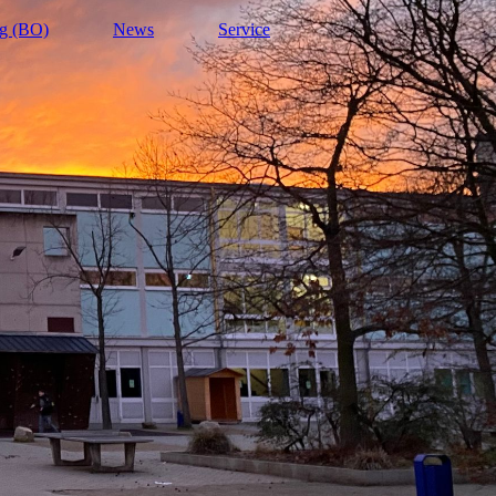
ng (BO)
News
Service