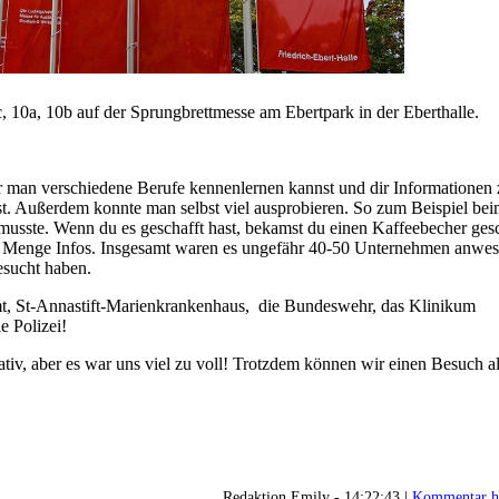
, 10a, 10b auf der Sprungbrettmesse am Ebertpark in der Eberthalle.
er man verschiedene Berufe kennenlernen kannst und dir Informationen
. Außerdem konnte man selbst viel ausprobieren. So zum Beispiel bei
usste. Wenn du es geschafft hast, bekamst du einen Kaffeebecher ges
e Menge Infos. Insgesamt waren es ungefähr 40-50 Unternehmen anwes
esucht haben.
mt, St-Annastift-Marienkrankenhaus, die Bundeswehr, das Klinikum
e Polizei!
tiv, aber es war uns viel zu voll! Trotzdem können wir einen Besuch a
Redaktion Emily - 14:22:43 |
Kommentar h