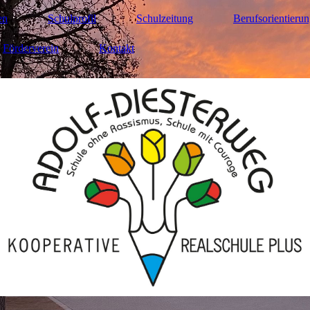
en
Schulprofil
Schulzeitung
Berufsorientieru
Förderverein
Kontakt