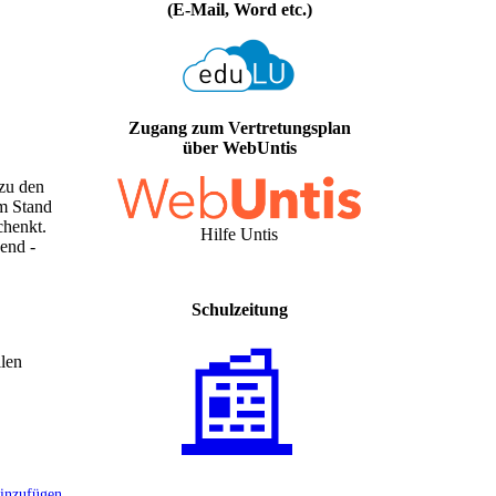
(E-Mail, Word etc.)
Zugang zum Vertretungsplan
über WebUntis
 zu den
m Stand
chenkt.
Hilfe Untis
end -
Schulzeitung
📰
llen
inzufügen