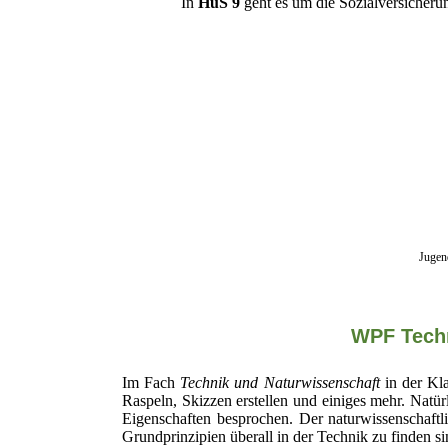
In
HuS 9
geht es um die Sozialversicheru
20181206_092744
20181206_092806
20181206_092825
20181206_093005
20181206_093132
Jugen
WPF Techn
Im Fach
Technik und Naturwissenschaft
in der Kl
Raspeln, Skizzen erstellen und einiges mehr. Nat
Eigenschaften besprochen. Der naturwissenschaft
Grundprinzipien überall in der Technik zu finden s