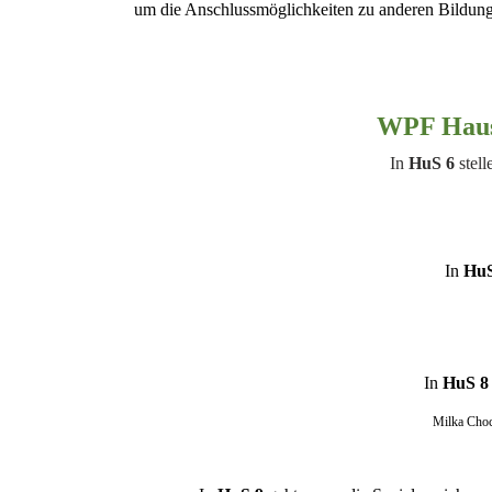
um die Anschlussmöglichkeiten zu anderen Bildun
WPF Haus
In
HuS 6
stell
In
HuS
In
HuS 8
Milka Choc