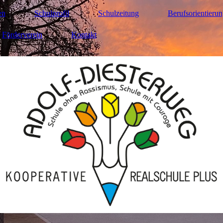
en
Schulprofil
Schulzeitung
Berufsorientieru
Förderverein
Kontakt