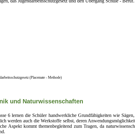
ngen, das Jugendarbeitsschutzgesetz und den Übergang Schule - Beruf.
darbeitsschutzgesetz (Placemate - Methode)
ik und Naturwissenschaften
asse 6 lernen die Schüler handwerkliche Grundfähigkeiten wie Sägen, 
ürlich werden auch die Werkstoffe selbst, deren Anwendungsmöglichkei
liche Aspekt kommt themenbegleitend zum Tragen, da naturwissenscha
ind.