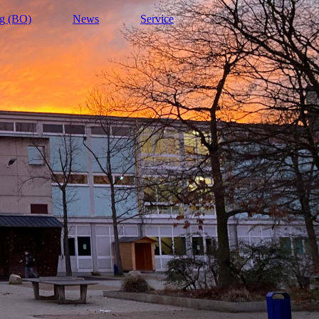
ng (BO)
News
Service