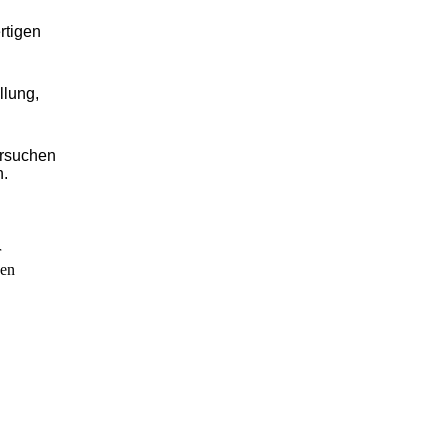
rtigen
llung,
ersuchen
.
r
den