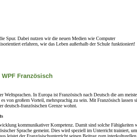
 die Spur. Dabei nutzen wir die neuen Medien wie Computer
xisorientiert erfahren, wie das Leben außerhalb der Schule funktioniert!
WPF Französisch
er Weltsprachen. In Europa ist Französisch nach Deutsch die am meist
 es von großem Vorteil, mehrsprachig zu sein. Mit Französisch lassen s
er deutsch-französischen Grenze wohnt.
ts
Entwicklung kommunikativer Kompetenz. Damit sind solche Fähigkeiten 
sischer Sprache gemeint. Dies wird speziell im Unterricht trainiert, um
us leistet der Französischunterricht seinen Beitrag zum interkulturelle